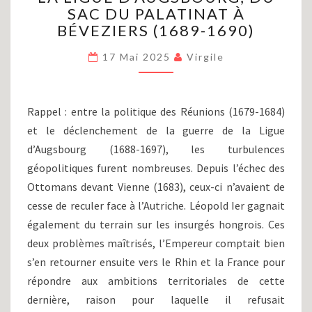
XIV
SAC DU PALATINAT À
(PARTIE
BÉVEZIERS (1689-1690)
XXV)
:
17 Mai 2025
Virgile
LA
GUERRE
DE
Rappel : entre la politique des Réunions (1679-1684)
LA
et le déclenchement de la guerre de la Ligue
LIGUE
D’AUGSBOURG,
d’Augsbourg (1688-1697), les turbulences
DU
géopolitiques furent nombreuses. Depuis l’échec des
SAC
Ottomans devant Vienne (1683), ceux-ci n’avaient de
DU
cesse de reculer face à l’Autriche. Léopold Ier gagnait
PALATINAT
également du terrain sur les insurgés hongrois. Ces
À
BÉVEZIERS
deux problèmes maîtrisés, l’Empereur comptait bien
(1689-
s’en retourner ensuite vers le Rhin et la France pour
1690)
répondre aux ambitions territoriales de cette
dernière, raison pour laquelle il refusait