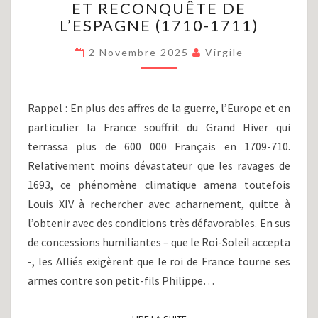
ET RECONQUÊTE DE
LOUIS
XIV
L’ESPAGNE (1710-1711)
(PARTIE
XXXVII)
2 Novembre 2025
Virgile
:
DIPLOMATIE
ET
Rappel : En plus des affres de la guerre, l’Europe et en
RECONQUÊTE
particulier la France souffrit du Grand Hiver qui
DE
terrassa plus de 600 000 Français en 1709-710.
L’ESPAGNE
(1710-
Relativement moins dévastateur que les ravages de
1711)
1693, ce phénomène climatique amena toutefois
Louis XIV à rechercher avec acharnement, quitte à
l’obtenir avec des conditions très défavorables. En sus
de concessions humiliantes – que le Roi-Soleil accepta
-, les Alliés exigèrent que le roi de France tourne ses
armes contre son petit-fils Philippe…