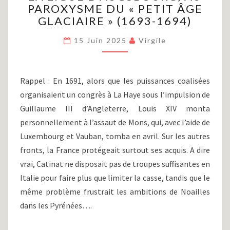
XIV
PAROXYSME DU « PETIT ÂGE
(PARTIE
GLACIAIRE » (1693-1694)
XXVII)
:
15 Juin 2025
Virgile
LA
GUERRE
DE
Rappel : En 1691, alors que les puissances coalisées
LA
organisaient un congrès à La Haye sous l’impulsion de
LIGUE
D’AUGSBOURG,
Guillaume III d’Angleterre, Louis XIV monta
AU
personnellement à l’assaut de Mons, qui, avec l’aide de
PAROXYSME
Luxembourg et Vauban, tomba en avril. Sur les autres
DU
fronts, la France protégeait surtout ses acquis. A dire
« PETIT
vrai, Catinat ne disposait pas de troupes suffisantes en
ÂGE
GLACIAIRE »
Italie pour faire plus que limiter la casse, tandis que le
(1693-
même problème frustrait les ambitions de Noailles
1694)
dans les Pyrénées….