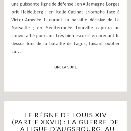
ET
une puissante ligne de défense ; en Allemagne Lorges
LA
prit Heidelberg ; en Italie Catinat triompha face à
PAIX
Victor-Amédée II durant la bataille décisive de La
DE
RYSWICK
Marsaille ; en Méditerranée Tourville captura un
(1695-
convoi allié pourtant très bien escorté en prenant le
1697)
dessus lors de la bataille de Lagos, faisant oublier
La…
LIRE LA SUITE
LIRE LA SUITE
LE
LE RÈGNE DE LOUIS XIV
RÈGNE
(PARTIE XXVII) : LA GUERRE DE
DE
LA LIGUE D’AUGSBOURG, AU
LOUIS