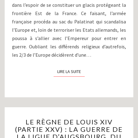
DE
dans l’espoir de se constituer un glacis protégeant la
MONS
frontière Est de la France. Ce faisant, l’armée
À
française procéda au sac du Palatinat qui scandalisa
LA
l’Europe et, loin de terroriser les Etats allemands, les
HOUGUE
(1691-
poussa à s’allier avec l’Empereur pour entrer en
1692)
guerre. Oubliant les différends religieux d’autrefois,
les 2/3 de l’Europe décidèrent d’une…
LIRE LA SUITE
LIRE LA SUITE
LE
LE RÈGNE DE LOUIS XIV
RÈGNE
(PARTIE XXV) : LA GUERRE DE
DE
LA LIGUE D’AUGSBOURG, DU
LOUIS