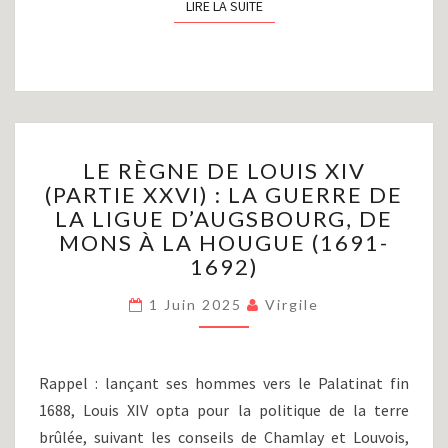
LIRE LA SUITE
LIRE LA SUITE
LE
LE RÈGNE DE LOUIS XIV
RÈGNE
(PARTIE XXVI) : LA GUERRE DE
DE
LA LIGUE D’AUGSBOURG, DE
LOUIS
XIV
MONS À LA HOUGUE (1691-
(PARTIE
1692)
XXVI)
:
1 Juin 2025
Virgile
LA
GUERRE
DE
Rappel : lançant ses hommes vers le Palatinat fin
LA
1688, Louis XIV opta pour la politique de la terre
LIGUE
D’AUGSBOURG,
brûlée, suivant les conseils de Chamlay et Louvois,