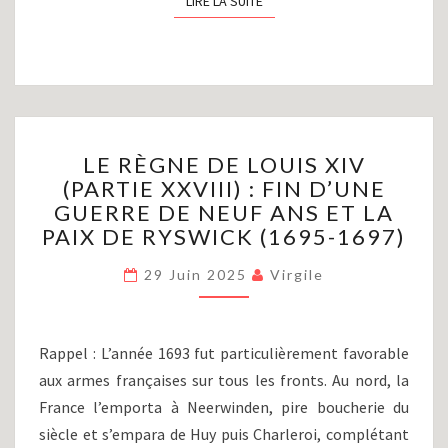
LIRE LA SUITE
LIRE LA SUITE
LE
LE RÈGNE DE LOUIS XIV
RÈGNE
(PARTIE XXVIII) : FIN D’UNE
DE
GUERRE DE NEUF ANS ET LA
LOUIS
XIV
PAIX DE RYSWICK (1695-1697)
(PARTIE
XXVIII)
29 Juin 2025
Virgile
:
FIN
D’UNE
Rappel : L’année 1693 fut particulièrement favorable
GUERRE
aux armes françaises sur tous les fronts. Au nord, la
DE
France l’emporta à Neerwinden, pire boucherie du
NEUF
ANS
siècle et s’empara de Huy puis Charleroi, complétant