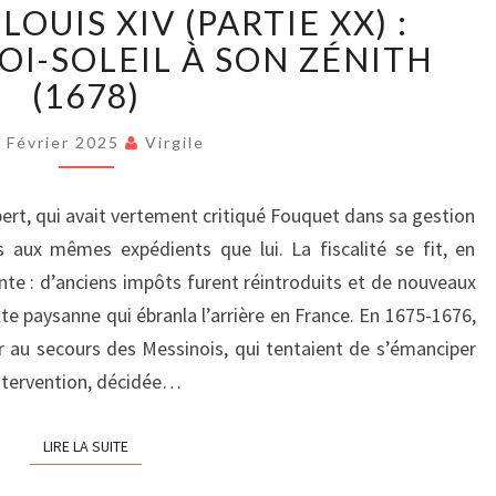
LOUIS XIV (PARTIE XX) :
RÈGNE
DE
OI-SOLEIL À SON ZÉNITH
LOUIS
(1678)
XIV
(PARTIE
 Février 2025
Virgile
XX)
:
bert, qui avait vertement critiqué Fouquet dans sa gestion
NIMÈGUE,
LE
s aux mêmes expédients que lui. La fiscalité se fit, en
ROI-
nte : d’anciens impôts furent réintroduits et de nouveaux
SOLEIL
olte paysanne qui ébranla l’arrière en France. En 1675-1676,
À
er au secours des Messinois, qui tentaient de s’émanciper
SON
ntervention, décidée…
ZÉNITH
(1678)
LIRE LA SUITE
LIRE LA SUITE