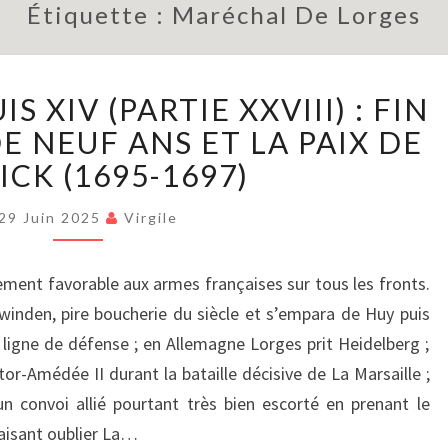
Étiquette :
Maréchal De Lorges
LE
S XIV (PARTIE XXVIII) : FIN
RÈGNE
DE
E NEUF ANS ET LA PAIX DE
LOUIS
CK (1695-1697)
XIV
(PARTIE
29 Juin 2025
Virgile
XXVIII)
:
rement favorable aux armes françaises sur tous les fronts.
FIN
D’UNE
winden, pire boucherie du siècle et s’empara de Huy puis
GUERRE
 ligne de défense ; en Allemagne Lorges prit Heidelberg ;
DE
tor-Amédée II durant la bataille décisive de La Marsaille ;
NEUF
n convoi allié pourtant très bien escorté en prenant le
ANS
faisant oublier La…
ET