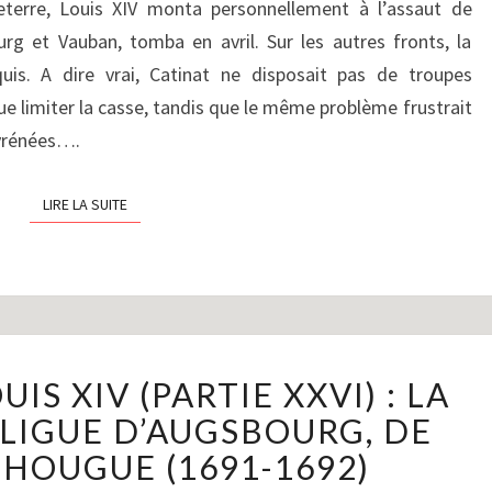
leterre, Louis XIV monta personnellement à l’assaut de
LA
rg et Vauban, tomba en avril. Sur les autres fronts, la
LIGUE
uis. A dire vrai, Catinat ne disposait pas de troupes
D’AUGSBOURG,
AU
 que limiter la casse, tandis que le même problème frustrait
PAROXYSME
Pyrénées….
DU
« PETIT
LIRE LA SUITE
LIRE LA SUITE
ÂGE
GLACIAIRE »
(1693-
1694)
LE
IS XIV (PARTIE XXVI) : LA
RÈGNE
DE
 LIGUE D’AUGSBOURG, DE
LOUIS
 HOUGUE (1691-1692)
XIV