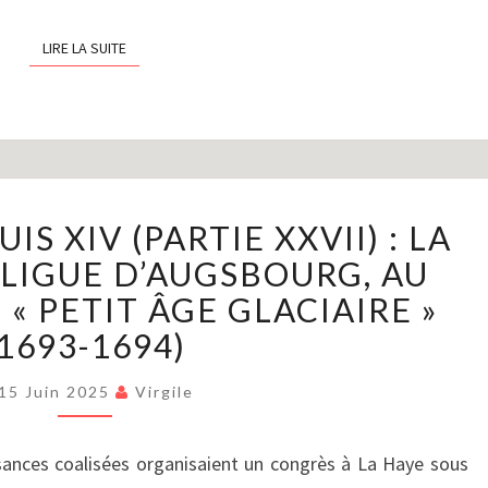
LA
PAIX
LIRE LA SUITE
LIRE LA SUITE
DE
RYSWICK
(1695-
1697)
LE
IS XIV (PARTIE XXVII) : LA
RÈGNE
DE
 LIGUE D’AUGSBOURG, AU
LOUIS
« PETIT ÂGE GLACIAIRE »
XIV
(1693-1694)
(PARTIE
XXVII)
15 Juin 2025
Virgile
:
LA
GUERRE
ssances coalisées organisaient un congrès à La Haye sous
DE