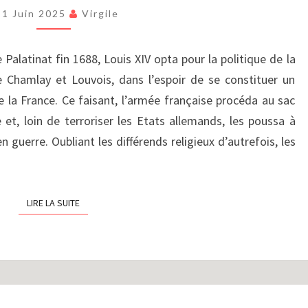
(PARTIE
1 Juin 2025
Virgile
XXVI)
:
Palatinat fin 1688, Louis XIV opta pour la politique de la
LA
GUERRE
de Chamlay et Louvois, dans l’espoir de se constituer un
DE
e la France. Ce faisant, l’armée française procéda au sac
LA
 et, loin de terroriser les Etats allemands, les poussa à
LIGUE
n guerre. Oubliant les différends religieux d’autrefois, les
D’AUGSBOURG,
DE
MONS
À
LIRE LA SUITE
LIRE LA SUITE
LA
HOUGUE
(1691-
1692)
LE