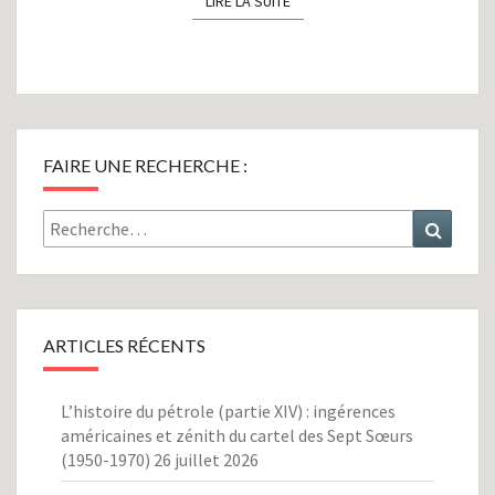
LIRE LA SUITE
LIRE LA SUITE
FAIRE UNE RECHERCHE :
Rechercher :
Recher
ARTICLES RÉCENTS
L’histoire du pétrole (partie XIV) : ingérences
américaines et zénith du cartel des Sept Sœurs
(1950-1970)
26 juillet 2026