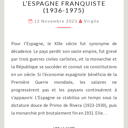
L’ESPAGNE FRANQUISTE
GUERRE
CIVILE
(1936-1975)
ESPAGNOLE
ET
12 Novembre 2023
Virgile
L’ESPAGNE
FRANQUISTE
(1936-
Pour l’Espagne, le XIXe siècle fut synonyme de
1975)
décadence. Le pays perdit son vaste empire, fut grevé
par trois guerres civiles carlistes, vit la monarchie et
la République se succéder et connut six constitutions
en un siècle. Si l’économie espagnole bénéficia de la
Première Guerre mondiale, les salaires ne
progressèrent pas et les paysans continuèrent à
s’appauvrir. L’Espagne se stabilisa un temps sous la
dictature douce de Primo de Rivera (1923-1930), puis
la monarchie prit brutalement fin en 1931. Elle…