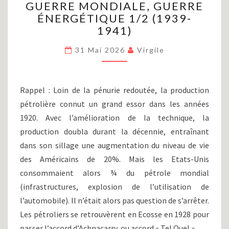
GUERRE MONDIALE, GUERRE
(PARTIE
X)
ÉNERGÉTIQUE 1/2 (1939-
:
1941)
LA
SECONDE
31 Mai 2026
Virgile
GUERRE
MONDIALE,
GUERRE
Rappel : Loin de la pénurie redoutée, la production
ÉNERGÉTIQUE
pétrolière connut un grand essor dans les années
1/2
(1939-
1920. Avec l’amélioration de la technique, la
1941)
production doubla durant la décennie, entraînant
dans son sillage une augmentation du niveau de vie
des Américains de 20%. Mais les Etats-Unis
consommaient alors ¾ du pétrole mondial
(infrastructures, explosion de l’utilisation de
l’automobile). Il n’était alors pas question de s’arrêter.
Les pétroliers se retrouvèrent en Ecosse en 1928 pour
passer l’accord d’Achnacarry, ou accord « Tel Quel »,…