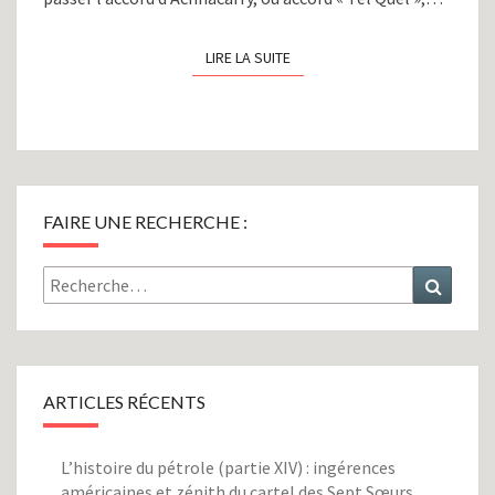
LIRE LA SUITE
LIRE LA SUITE
FAIRE UNE RECHERCHE :
Rechercher :
Recher
ARTICLES RÉCENTS
L’histoire du pétrole (partie XIV) : ingérences
américaines et zénith du cartel des Sept Sœurs