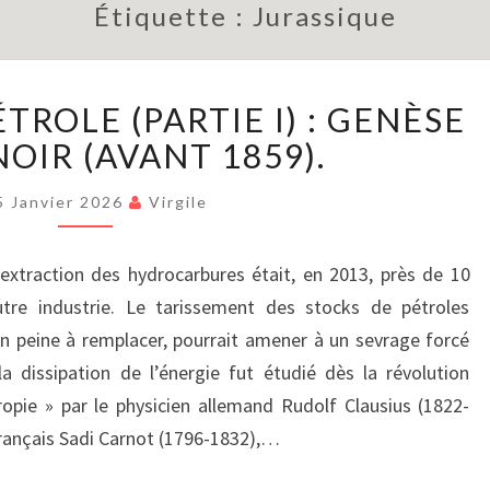
Étiquette :
Jurassique
L’HISTOIRE
ÉTROLE (PARTIE I) : GENÈSE
DU
PÉTROLE
NOIR (AVANT 1859).
(PARTIE
I)
5 Janvier 2026
Virgile
:
GENÈSE
 d’extraction des hydrocarbures était, en 2013, près de 10
DE
utre industrie. Le tarissement des stocks de pétroles
L’OR
NOIR
on peine à remplacer, pourrait amener à un sevrage forcé
(AVANT
la dissipation de l’énergie fut étudié dès la révolution
1859).
tropie » par le physicien allemand Rudolf Clausius (1822-
Français Sadi Carnot (1796-1832),…