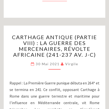
CARTHAGE
CARTHAGE ANTIQUE (PARTIE
ANTIQUE
VIII) : LA GUERRE DES
(PARTIE
MERCENAIRES, RÉVOLTE
VIII)
:
AFRICAINE (241-237 AV. J-C)
LA
GUERRE
30 Mai 2021
Virgile
DES
MERCENAIRES,
RÉVOLTE
Rappel : La Première Guerre punique débuta en 264* et
AFRICAINE
se termina en 241. Ce conflit, opposant Carthage à
(241-
Rome dans une guerre terrestre et maritime pour
237
AV.
l’influence en Méditerranée centrale, vit Rome
J-