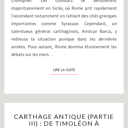
triompher. Les combats se déroulèrent
C)
majoritairement en Sicile, où Rome prit rapidement
l’ascendant notamment en ralliant des cités grecques
importantes comme Syracuse. Cependant, un
talentueux général carthaginois, Amilcar Barca, y
redressa la situation punique dans les dernières
années. Pour autant, Rome domina étonnement les
débats sur les mers…
LIRE LA SUITE
LIRE LA SUITE
CARTHAGE
CARTHAGE ANTIQUE (PARTIE
ANTIQUE
III) : DE TIMOLÉON À
(PARTIE