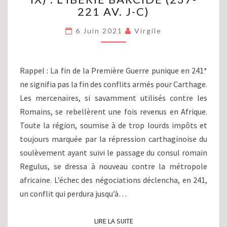
221 AV. J-C)
IX)
:
6 Juin 2021
Virgile
L’IBÉRIE
BARCIDE
(237-
221
Rappel : La fin de la Première Guerre punique en 241*
AV.
ne signifia pas la fin des conflits armés pour Carthage.
J-
Les mercenaires, si savamment utilisés contre les
C)
Romains, se rebellèrent une fois revenus en Afrique.
Toute la région, soumise à de trop lourds impôts et
toujours marquée par la répression carthaginoise du
soulèvement ayant suivi le passage du consul romain
Regulus, se dressa à nouveau contre la métropole
africaine. L’échec des négociations déclencha, en 241,
un conflit qui perdura jusqu’à…
LIRE LA SUITE
LIRE LA SUITE