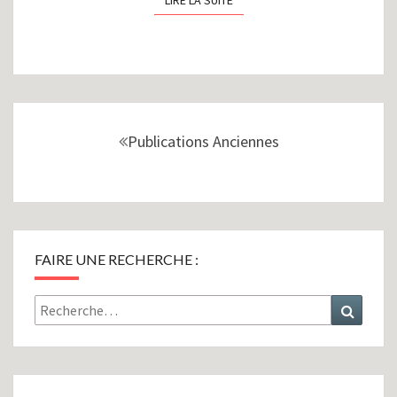
Navigation
au
Publications Anciennes
sein
des
articles
FAIRE UNE RECHERCHE :
Rechercher :
Recher