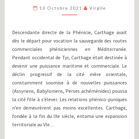
CARTHAGE
10 Octobre 2021
Virgile
ANTIQUE
(814-
146
AV.
Descendante directe de la Phénicie, Carthage avait
J-
dès le départ pour vocation la sauvegarde des routes
C)
commerciales phéniciennes en Méditerranée.
Pendant occidental de Tyr, Carthage était destinée à
devenir une puissance maritime et commerciale. Le
déclin progressif de la cité mère orientale,
constamment soumise à de nouvelles puissances
(Assyriens, Babyloniens, Perses achéménides) poussa
la cité fille à s’élever. Les relations phénico-puniques
n’en demeurèrent pas moins excellentes. Carthage,
fondée à la fin du IXe siècle, entama une expansion
territoriale au VIe…