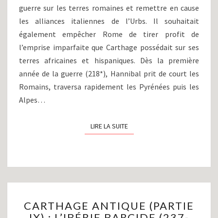
C)
guerre sur les terres romaines et remettre en cause
ET
les alliances italiennes de l’Urbs. Il souhaitait
REVERS
également empêcher Rome de tirer profit de
CARTHAGINOIS
l’emprise imparfaite que Carthage possédait sur ses
EN
IBÉRIE
terres africaines et hispaniques. Dès la première
(218-
année de la guerre (218*), Hannibal prit de court les
216
Romains, traversa rapidement les Pyrénées puis les
AV.
Alpes…
J-
C)
LIRE LA SUITE
LIRE LA SUITE
CARTHAGE
CARTHAGE ANTIQUE (PARTIE
ANTIQUE
IX) : L’IBÉRIE BARCIDE (237-
(PARTIE