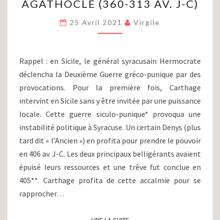
AGATHOCLE (360-313 AV. J-C)
III)
:
25 Avril 2021
Virgile
DE
TIMOLÉON
À
AGATHOCLE
Rappel : en Sicile, le général syracusain Hermocrate
(360-
déclencha la Deuxième Guerre gréco-punique par des
313
provocations. Pour la première fois, Carthage
AV.
J-
intervint en Sicile sans y être invitée par une puissance
C)
locale. Cette guerre siculo-punique* provoqua une
instabilité politique à Syracuse. Un certain Denys (plus
tard dit « l’Ancien ») en profita pour prendre le pouvoir
en 406 av. J-C. Les deux principaux belligérants avaient
épuisé leurs ressources et une trêve fut conclue en
405**. Carthage profita de cette accalmie pour se
rapprocher…
LIRE LA SUITE
LIRE LA SUITE