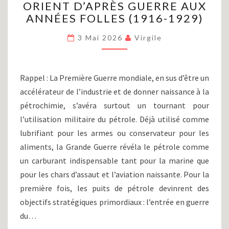
ORIENT D’APRÈS GUERRE AUX
(PARTIE
VIII)
ANNÉES FOLLES (1916-1929)
:
DU
3 Mai 2026
Virgile
PROCHE-
ORIENT
D’APRÈS
Rappel : La Première Guerre mondiale, en sus d’être un
GUERRE
accélérateur de l’industrie et de donner naissance à la
AUX
pétrochimie, s’avéra surtout un tournant pour
ANNÉES
FOLLES
l’utilisation militaire du pétrole. Déjà utilisé comme
(1916-
lubrifiant pour les armes ou conservateur pour les
1929)
aliments, la Grande Guerre révéla le pétrole comme
un carburant indispensable tant pour la marine que
pour les chars d’assaut et l’aviation naissante. Pour la
première fois, les puits de pétrole devinrent des
objectifs stratégiques primordiaux : l’entrée en guerre
du…