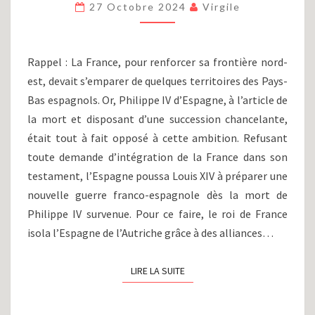
27 Octobre 2024
Virgile
(PARTIE
XIV)
:
LA
Rappel : La France, pour renforcer sa frontière nord-
GUERRE
est, devait s’emparer de quelques territoires des Pays-
DE
Bas espagnols. Or, Philippe IV d’Espagne, à l’article de
DÉVOLUTION
(1667-
la mort et disposant d’une succession chancelante,
1668)
était tout à fait opposé à cette ambition. Refusant
toute demande d’intégration de la France dans son
testament, l’Espagne poussa Louis XIV à préparer une
nouvelle guerre franco-espagnole dès la mort de
Philippe IV survenue. Pour ce faire, le roi de France
isola l’Espagne de l’Autriche grâce à des alliances…
LIRE LA SUITE
LIRE LA SUITE