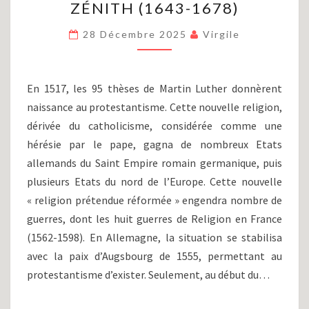
ZÉNITH (1643-1678)
RÈGNE
DE
28 Décembre 2025
Virgile
LOUIS
XIV
(1/2),
DE
En 1517, les 95 thèses de Martin Luther donnèrent
L’AUBE
naissance au protestantisme. Cette nouvelle religion,
AU
dérivée du catholicisme, considérée comme une
ZÉNITH
(1643-
hérésie par le pape, gagna de nombreux Etats
1678)
allemands du Saint Empire romain germanique, puis
plusieurs Etats du nord de l’Europe. Cette nouvelle
« religion prétendue réformée » engendra nombre de
guerres, dont les huit guerres de Religion en France
(1562-1598). En Allemagne, la situation se stabilisa
avec la paix d’Augsbourg de 1555, permettant au
protestantisme d’exister. Seulement, au début du…