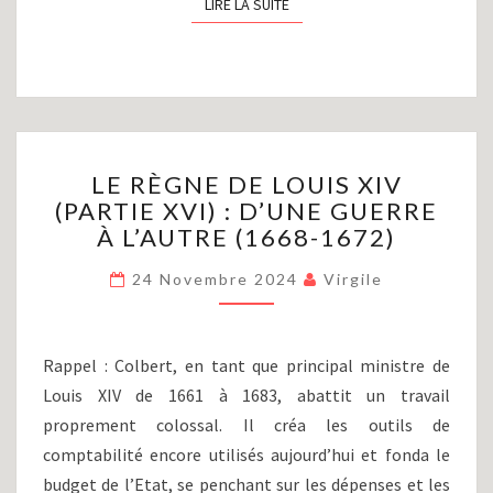
LIRE LA SUITE
LIRE LA SUITE
LE
LE RÈGNE DE LOUIS XIV
RÈGNE
(PARTIE XVI) : D’UNE GUERRE
DE
À L’AUTRE (1668-1672)
LOUIS
XIV
24 Novembre 2024
Virgile
(PARTIE
XVI)
:
D’UNE
Rappel : Colbert, en tant que principal ministre de
GUERRE
Louis XIV de 1661 à 1683, abattit un travail
À
proprement colossal. Il créa les outils de
L’AUTRE
(1668-
comptabilité encore utilisés aujourd’hui et fonda le
1672)
budget de l’Etat, se penchant sur les dépenses et les