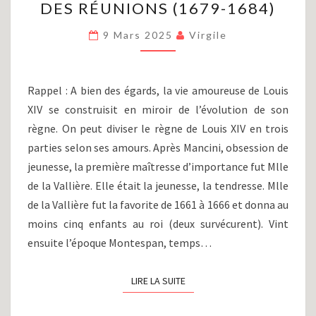
DES RÉUNIONS (1679-1684)
LOUIS
XIV
9 Mars 2025
Virgile
(PARTIE
XXII)
:
LA
Rappel : A bien des égards, la vie amoureuse de Louis
POLITIQUE
XIV se construisit en miroir de l’évolution de son
DES
règne. On peut diviser le règne de Louis XIV en trois
RÉUNIONS
(1679-
parties selon ses amours. Après Mancini, obsession de
1684)
jeunesse, la première maîtresse d’importance fut Mlle
de la Vallière. Elle était la jeunesse, la tendresse. Mlle
de la Vallière fut la favorite de 1661 à 1666 et donna au
moins cinq enfants au roi (deux survécurent). Vint
ensuite l’époque Montespan, temps…
LIRE LA SUITE
LIRE LA SUITE