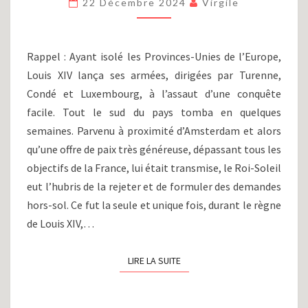
XVIII)
22 Décembre 2024
Virgile
:
LA
GUERRE
Rappel : Ayant isolé les Provinces-Unies de l’Europe,
DE
Louis XIV lança ses armées, dirigées par Turenne,
HOLLANDE,
Condé et Luxembourg, à l’assaut d’une conquête
DE
L’OFFENSIVE
facile. Tout le sud du pays tomba en quelques
À
semaines. Parvenu à proximité d’Amsterdam et alors
LA
qu’une offre de paix très généreuse, dépassant tous les
DÉFENSIVE
objectifs de la France, lui était transmise, le Roi-Soleil
(1674-
1675)
eut l’hubris de la rejeter et de formuler des demandes
hors-sol. Ce fut la seule et unique fois, durant le règne
de Louis XIV,…
LIRE LA SUITE
LIRE LA SUITE