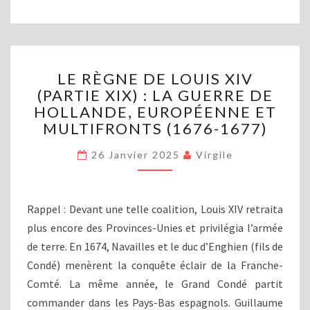
LE
LE RÈGNE DE LOUIS XIV
RÈGNE
(PARTIE XIX) : LA GUERRE DE
DE
HOLLANDE, EUROPÉENNE ET
LOUIS
XIV
MULTIFRONTS (1676-1677)
(PARTIE
XIX)
26 Janvier 2025
Virgile
:
LA
GUERRE
Rappel : Devant une telle coalition, Louis XIV retraita
DE
plus encore des Provinces-Unies et privilégia l’armée
HOLLANDE,
de terre. En 1674, Navailles et le duc d’Enghien (fils de
EUROPÉENNE
ET
Condé) menèrent la conquête éclair de la Franche-
MULTIFRONTS
Comté. La même année, le Grand Condé partit
(1676-
commander dans les Pays-Bas espagnols. Guillaume
1677)